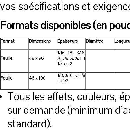
vos spécifications et exigenc
Formats disponibles (en pou
Format
Dimensions
Épaisseurs
Diamètre
Longueu
1/16, 1/8, 3/16,
Feuille
48 x 96
¼, 3/8, ½, ¾, 1, 1
1/4 ou 2
1/8, 3/16, ¼, 3/8
Feuille
46 x 100
ou 1/2
Tous les effets, couleurs, é
sur demande (minimum d’ach
standard).