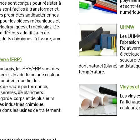
polyvalen
nce sont conçus pour résister à
et sont ré
 sont faciles à transformer et
numérique,
es propriétés antibactériennes
és pour les pièces mécaniques et
électroniques et médicales. De
UHMW
différents additifs afin de
Les UHMW 
duits chimiques, à l’usure, aux
l’abrasion
Relativeme
électrique
verre (FRP)
soudure t
dont naturel (blanc), antistatiq
odurcis, les PRF/FRP sont des
température.
erre. Un additif ou une couleur
 pour en modifier les
ux de haute performance,
Vinyles et
sserelles, de planchers
Les vinyle
 garde-corps et de plusieurs
l’affichag
les industries chimique,
couleurs, 
ue dans les usines de traitement