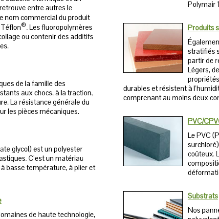
Polymair
y retrouve entre autres le
s le nom commercial du produit
®
™ Téflon
. Les fluoropolymères
Produits s
ollage ou contenir des additifs
Également
es.
stratifiés
partir de
Légers, de
propriété
ques de la famille des
durables et résistent à l’humidi
stants aux chocs, à la traction,
comprenant au moins deux co
re. La résistance générale du
our les pièces mécaniques.
PVC/CPV
Le PVC (Po
surchloré)
te glycol) est un polyester
coûteux. 
lastiques. C’est un matériau
compositi
 à basse température, à plier et
déformati
Substrats
e
Nos pannea
 domaines de haute technologie,