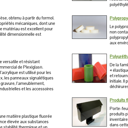
polyéthylè
èse, obtenu à partir du formol.
Polypropy
propriétés mécaniques, dont une
Le polypro
Ce matériau est excellent pour
non contam
bilité dimensionnelle est
polypropyl
aux envir
Polyurét
 versatile et résistant
De la fami
mmercial de Plexiglas
.
®
« élastiqu
acrylique est utilisé pour les
et retour
x, les panneaux signalétiques
initiale. 
 la gravure, l’ameublement,
déchirures
ndustrielles et les accessoires
Produits f
Porte-feui
produits p
une matière plastique fluorée
inventair
tance élevée aux substances
dans cette
e stabilité thermique et un