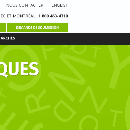
NOUS CONTACTER
ENGLISH
EC ET MONTRÉAL :
1 800 463-4710
MARCHÉS
IQUES