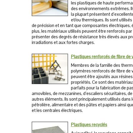
les plastiques de haute performa
des environnements extrêmes. Ils
la plupart présentent d’excellent
et/ou thermiques. Ils sont utilis
de précision et en tant que composantes électriques, 
plus, les matériaux utilisés peuvent être renforcés par 
présenter des degrés de résistance très élevés aux pro
irradiations et aux fortes charges.
Plastiques renforcés de fibre de 
Membres de la famille des therm
polymères renforcés de fibre de v
peuvent être ajoutés aux résines
propriétés. Ce sont des matéria
parfaits pour la fabrication de pa
amovibles, de mezzanines, d’escaliers sécuritaires, de
autres éléments. Ils sont principalement utilisés dans 
pétrolière, alimentaire et des pâtes et papiers ainsi q
et les centrales électriques.
Plastiques recyclés