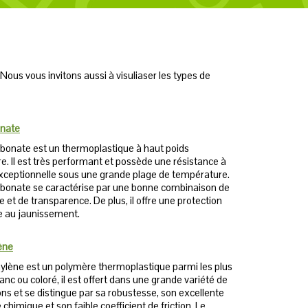
Nous vous invitons aussi à visuliaser les types de
onate
rbonate est un thermoplastique à haut poids
e. Il est très performant et possède une résistance à
exceptionnelle sous une grande plage de température.
rbonate se caractérise par une bonne combinaison de
 et de transparence. De plus, il offre une protection
e au jaunissement.
ène
hylène est un polymère thermoplastique parmi les plus
Blanc ou coloré, il est offert dans une grande variété de
ns et se distingue par sa robustesse, son excellente
 chimique et son faible coefficient de friction. Le