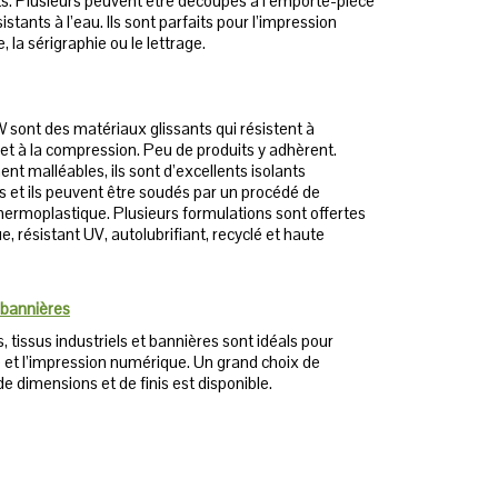
ts. Plusieurs peuvent être découpés à l’emporte-pièce
sistants à l’eau. Ils sont parfaits pour l’impression
 la sérigraphie ou le lettrage.
sont des matériaux glissants qui résistent à
 et à la compression. Peu de produits y adhèrent.
nt malléables, ils sont d’excellents isolants
s et ils peuvent être soudés par un procédé de
hermoplastique. Plusieurs formulations sont offertes
ue, résistant UV, autolubrifiant, recyclé et haute
 bannières
s, tissus industriels et bannières sont idéals pour
e et l’impression numérique. Un grand choix de
de dimensions et de finis est disponible.