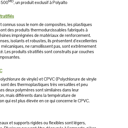
MD
 1500
, un produit exclusif à Polyalto
tratifiés
 connus sous le nom de composites, les plastiques
 sont des produits thermodurcissables fabriqués à
 résines imprégnées de matériaux de renforcement.
nses, isolants et robustes, ils présentent d’excellentes
s mécaniques, ne ramollissent pas, sont extrêmement
té. Les produits stratifiés sont construits par couches
mposantes.
C
lychlorure de vinyle) et CPVC (Polychlorure de vinyle
 sont des thermoplastiques très versatiles et peu
Les deux polymères sont similaires dans leur
on, mais différents dans la température de
on qui est plus élevée en ce qui concerne le CPVC.
ux et supports rigides ou flexibles sont légers,