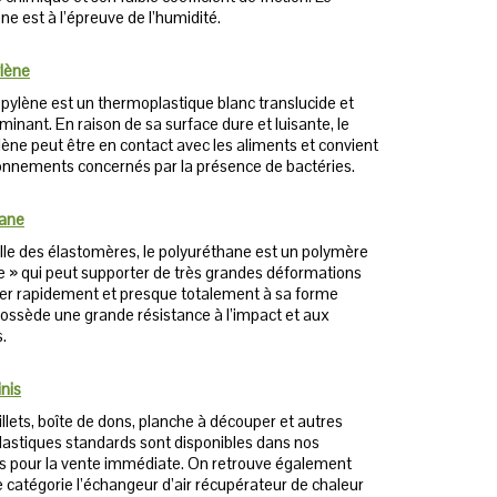
ne est à l’épreuve de l’humidité.
lène
pylène est un thermoplastique blanc translucide et
inant. En raison de sa surface dure et luisante, le
ène peut être en contact avec les aliments et convient
onnements concernés par la présence de bactéries.
hane
lle des élastomères, le polyuréthane est un polymère
e » qui peut supporter de très grandes déformations
ner rapidement et presque totalement à sa forme
Il possède une grande résistance à l’impact et aux
.
inis
llets, boîte de dons, planche à découper et autres
lastiques standards sont disponibles dans nos
es pour la vente immédiate. On retrouve également
 catégorie l’échangeur d’air récupérateur de chaleur