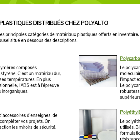
 PLASTIQUES DISTRIBUÉS CHEZ POLYALTO
es principales catégories de matériaux plastiques offerts en inventaire. 
rousel situé en dessous des descriptions.
Polycarb
polymères composés
Le polyca
e styrène. C’est un matériau dur,
moléculair
ses températures. En plus
l’impact 
sionnelle, l’ABS est à l’épreuve
Le polyca
es inorganiques.
robustesse
supérieur
Polyéthyl
d’accessoires d’enseignes, de
 compléter vos projets. On
Le polyét
tion les miroirs de sécurité.
utilisés. 
formulatio
résistance