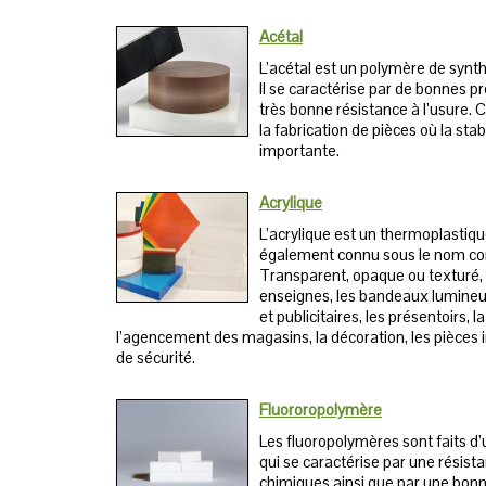
Acétal
L’acétal est un polymère de synth
Il se caractérise par de bonnes 
très bonne résistance à l’usure. 
la fabrication de pièces où la sta
importante.
Acrylique
L’acrylique est un thermoplastique
également connu sous le nom co
Transparent, opaque ou texturé, l’
enseignes, les bandeaux lumineu
et publicitaires, les présentoirs,
l’agencement des magasins, la décoration, les pièces i
de sécurité.
Fluororopolymère
Les fluoropolymères sont faits d’
qui se caractérise par une résis
chimiques ainsi que par une bonn