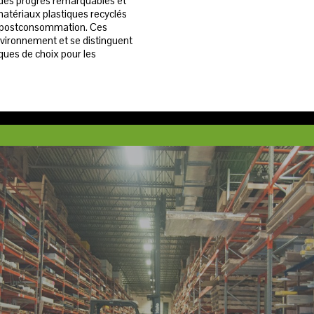
t des progrès remarquables et
matériaux plastiques recyclés
ue postconsommation. Ces
nvironnement et se distinguent
ues de choix pour les