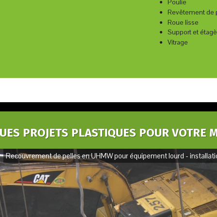
Poulie
Revêtement de 
Roue lisse
Support et étagè
Vitrage
UES PROJETS PLASTIQUES POUR VOTRE 
Recouvrement de pelles en UHMW pour équipement lourd - installatio
Recouvrement de chute en 