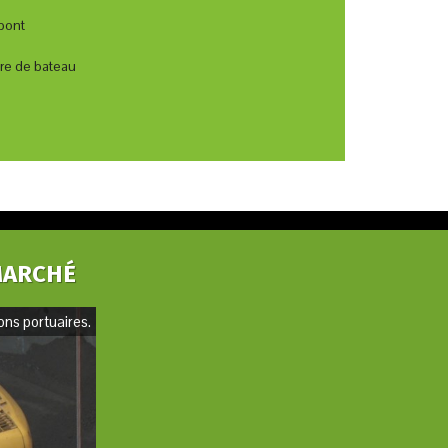
pont
re de bateau
MARCHÉ
ns portuaires.
UHMW Tivar 88