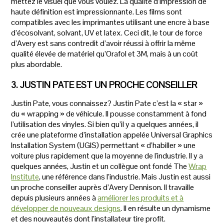
mettez le visuel que vous voulez. La qualité d’impression de
haute définition est impressionnante. Les films sont
compatibles avec les imprimantes utilisant une encre à base
d’écosolvant, solvant, UV et latex. Ceci dit, le tour de force
d’Avery est sans contredit d’avoir réussi à offrir la même
qualité élevée de matériel qu’Orafol et 3M, mais à un coût
plus abordable.
3. JUSTIN PATE EST UN PROCHE CONSEILLER
Justin Pate, vous connaissez? Justin Pate c’est la « star »
du « wrapping » de véhicule. Il pousse constamment à fond
l’utilisation des vinyles. Si bien qu’il y a quelques années, il
crée une plateforme d’installation appelée Universal Graphics
Installation System (UGIS) permettant « d’habiller » une
voiture plus rapidement que la moyenne de l'industrie. Il y a
quelques années, Justin et un collègue ont fondé The
Wrap
Institute
, une référence dans l’industrie. Mais Justin est aussi
un proche conseiller auprès d’Avery Dennison. Il travaille
depuis plusieurs années à
améliorer les produits et à
développer de nouveaux designs
. Il en résulte un dynamisme
et des nouveautés dont l’installateur tire profit.