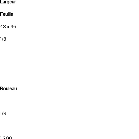
Largeur
Feuille
48 x 96
1/8
Rouleau
1/8
1 200