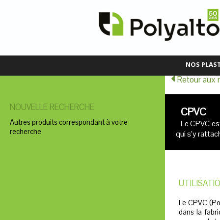
NOS PLAS
Retour aux r
NOUVELLE RECHERCHE
CPVC
Autres produits correspondant à votre
Le CPVC est 
recherche
qui s’y rattac
UTILISATI
Le CPVC (Poly
dans la fabri