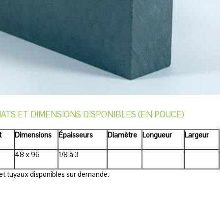
ATS ET DIMENSIONS DISPONIBLES (EN POUCE)
t
Dimensions
Épaisseurs
Diamètre
Longueur
Largeur
48 x 96
1/8 à 3
et tuyaux disponibles sur demande.