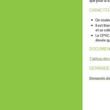
que pour la t
CARACTÉR
De couleu
Il est t
et se col
Le CPVC s
élevée qu
DOCUMEN
Tableau des
DEMANDE 
Demande de