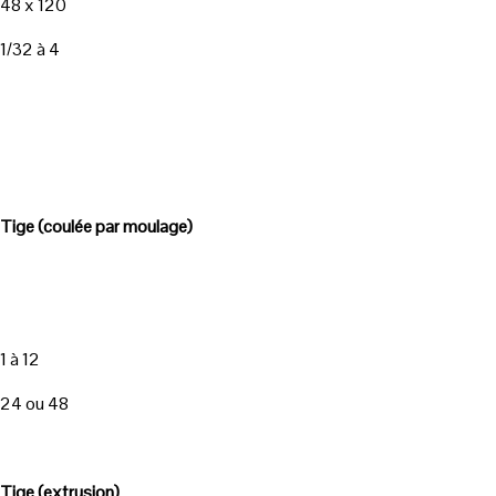
48 x 120
1/32 à 4
Tige (coulée par moulage)
1 à 12
24 ou 48
Tige (extrusion)