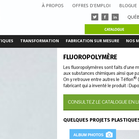
À PROPOS
OFFRES D'EMPLOI
BLOGUE
QUÉB
TIQUES
TRANSFORMATION
FABRICATION SUR MESURE
NOS 
FLUOROPOLYMÈRE
Les fluoropolymères sont faits d’une m
aux substances chimiques ainsi que par 
®
On y retrouve entre autres le Téflon
(
fabricant qui a inventé le produit : Du
CONSULTEZ LE CATALOGUE EN L
QUELQUES PROJETS PLASTIQUES